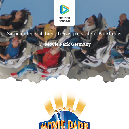
Sie befinden sich hier:
freizeitparks.de
Parkfinder
Parkfinder
Movie Park Germany
Kategorien
Der Park Cast
Kontakt