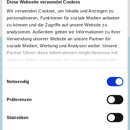
Diese Webseite verwendet Cookies
Wir verwenden Cookies, um Inhalte und Anzeigen zu
personalisieren, Funktionen für soziale Medien anbieten
zu können und die Zugriffe auf unsere Website zu
Preise
Öffnungszeiten
Anfahrt & Kontakt
analysieren. Außerdem geben wir Informationen zu Ihrer
Verwendung unserer Website an unsere Partner für
soziale Medien, Werbung und Analysen weiter. Unsere
Partner führen diese Informationen möglicherweise mit
Tickettyp
Online ab
Tages
weiteren Daten zusammen, die Sie ihnen bereitgestellt
haben oder die sie im Rahmen Ihrer Nutzung der Dienste
gesammelt haben.
Einwilligungsauswahl
ab 12 Jahre
39,90 €
Notwendig
Präferenzen
ab 4 bis einschl. 11 Jahre
39,90 €
Statistiken
unter 4 Jahre
Eintritt frei
Ein