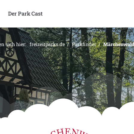
Der Park Cast
en sich hier:
freizeitparks.de
Parkfinder
Märchenwald