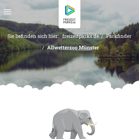
Sie befinden sich hier:
freizeitparks.de
Parkfinder
Parkfinder
Allwetterzoo Münster
Kategorien
Der Park Cast
Kontakt