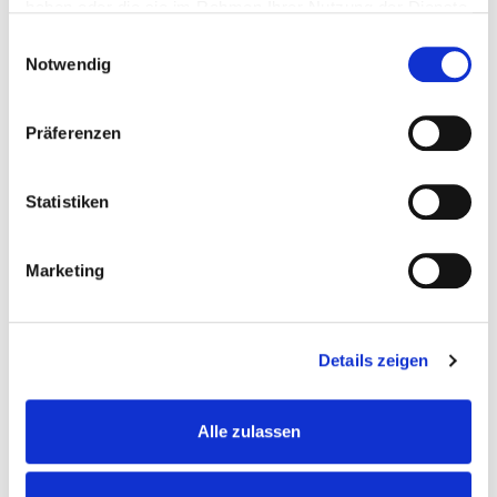
Genuss auf vier Hufen
haben oder die sie im Rahmen Ihrer Nutzung der Dienste
gesammelt haben.
Einwilligungsauswahl
Notwendig
Präferenzen
Statistiken
PARKTYP
Marketing
Details zeigen
Alle zulassen